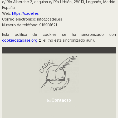
c/ Río Alberche 2, esquina c/ Río Urbión, 28913, Leganés, Madrid
España
Web:
https://cadel.es
Correo electrónico:
info@
cadel.es
Número de teléfono: 916931621
Esta política de cookies se ha sincronizado con
cookiedatabase.org
el (no está sincronizado aún).
Contacto
Facebook
Instagram
LinkedIn
TikTok
YouTube